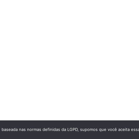
e, baseada nas normas definidas da LGPD, supomos que você aceita essa