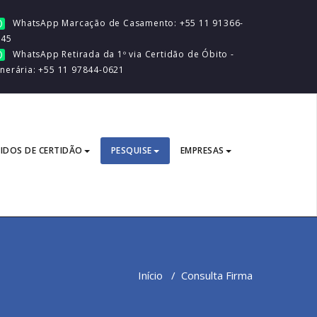
WhatsApp Marcação de Casamento: +55 11 91366-
045
WhatsApp Retirada da 1º via Certidão de Óbito -
nerária: +55 11 97844-0621
IDOS DE CERTIDÃO
PESQUISE
EMPRESAS
Início
/
Consulta Firma